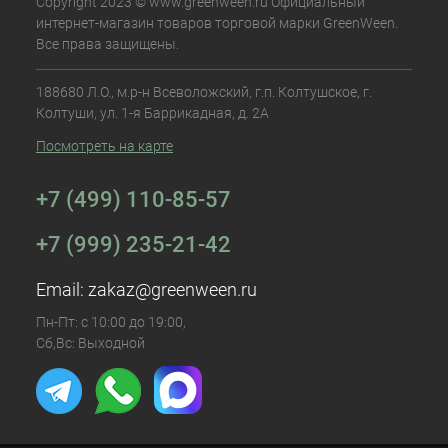
Copyright 2023 © www.greenween.ru Официальный
интернет-магазин товаров торговой марки GreenWeen.
Все права защищены.
188680 Л.О., м.р-н Всеволожский, г.п. Колтушское, г.
Колтуши, ул. 1-я Баррикадная, д. 2А
Посмотреть на карте
+7 (499) 110-85-57
+7 (999) 235-21-42
Email:
zakaz@greenween.ru
Пн-Пт: с 10:00 до 19:00,
Сб,Вс: Выходной