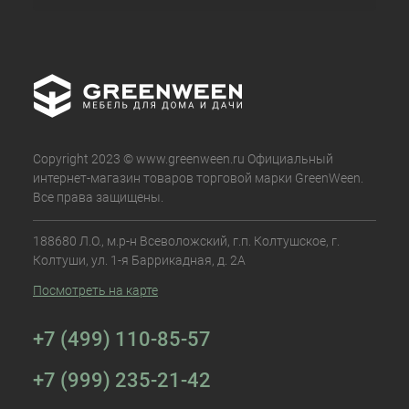
Copyright 2023 © www.greenween.ru Официальный
интернет-магазин товаров торговой марки GreenWeen.
Все права защищены.
188680 Л.О., м.р-н Всеволожский, г.п. Колтушское, г.
Колтуши, ул. 1-я Баррикадная, д. 2А
Посмотреть на карте
+7 (499) 110-85-57
+7 (999) 235-21-42