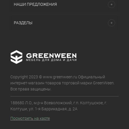
НАШИ ПРЕДЛОЖЕНИЯ
РАЗДЕЛЫ
Copyright 2023 © www.greenween.ru Официальный
интернет-магазин товаров торговой марки GreenWeen.
Все права защищены.
188680 Л.О., м.р-н Всеволожский, г.п. Колтушское, г.
Колтуши, ул. 1-я Баррикадная, д. 2А
Посмотреть на карте