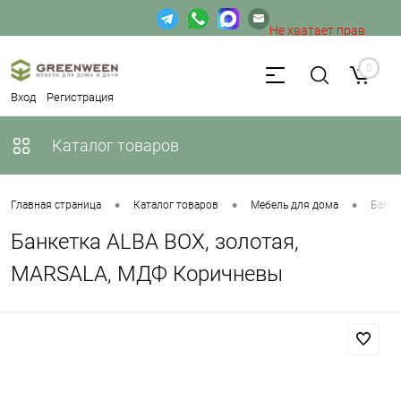
Не хватает прав
доступа к веб-форме.
0
Вход
Регистрация
Каталог товаров
•
•
•
Главная страница
Каталог товаров
Мебель для дома
Банке
Банкетка ALBA BOX, золотая,
MARSALA, МДФ Коричневы