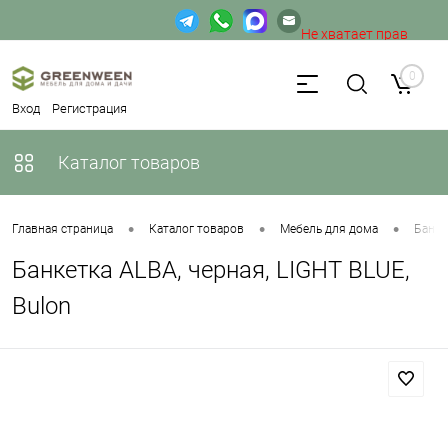
Не хватает прав
доступа к веб-форме.
0
Вход
Регистрация
Каталог товаров
•
•
•
Главная страница
Каталог товаров
Мебель для дома
Банке
Банкетка ALBA, черная, LIGHT BLUE,
Bulon