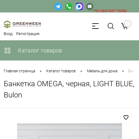
Не хватает прав
доступа к веб-форме.
0
Вход
Регистрация
Каталог товаров
•
•
•
Главная страница
Каталог товаров
Мебель для дома
Банке
Банкетка OMEGA, черная, LIGHT BLUE,
Bulon