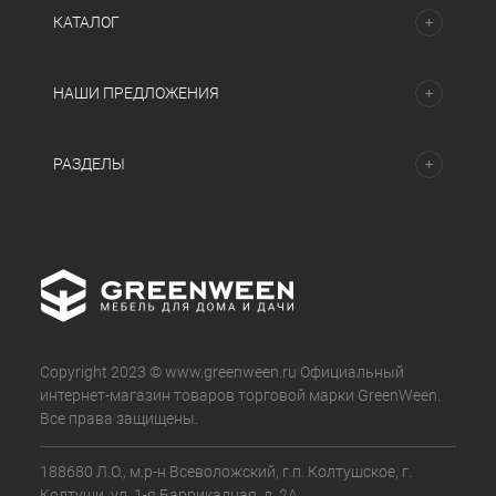
КАТАЛОГ
НАШИ ПРЕДЛОЖЕНИЯ
РАЗДЕЛЫ
Copyright 2023 © www.greenween.ru Официальный
интернет-магазин товаров торговой марки GreenWeen.
Все права защищены.
188680 Л.О., м.р-н Всеволожский, г.п. Колтушское, г.
Колтуши, ул. 1-я Баррикадная, д. 2А