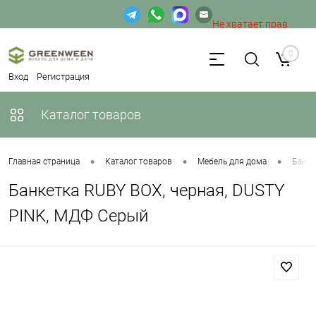
Не хватает прав
доступа к веб-форме.
0
Вход
Регистрация
Каталог товаров
•
•
•
Главная страница
Каталог товаров
Мебель для дома
Банке
Банкетка RUBY BOX, черная, DUSTY
PINK, МДФ Серый