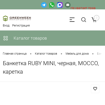
Не хватает прав
доступа к веб-форме.
0
Вход
Регистрация
Каталог товаров
•
•
•
Главная страница
Каталог товаров
Мебель для дома
Банке
Банкетка RUBY MINI, черная, MOCCO,
каретка