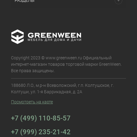
РАЗДЕЛЫ
Copyright 2023 © www.greenween.ru Официальный
интернет-магазин товаров торговой марки GreenWeen.
Все права защищены.
188680 Л.О., м.р-н Всеволожский, г.п. Колтушское, г.
Колтуши, ул. 1-я Баррикадная, д. 2А
Посмотреть на карте
+7 (499) 110-85-57
+7 (999) 235-21-42