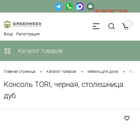
Не хватает прав
доступа к веб-форме.
0
Вход
Регистрация
Каталог товаров
•
•
•
Главная страница
Каталог товаров
Мебель для дома
Конс
Консоль TORI, черная, столешница
дуб