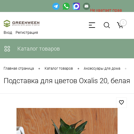
Не хватает прав
доступа к веб-форме.
0
Вход
Регистрация
Каталог товаров
•
•
•
Главная страница
Каталог товаров
Аксессуары для дома
П
Подставка для цветов Oxalis 20, белая