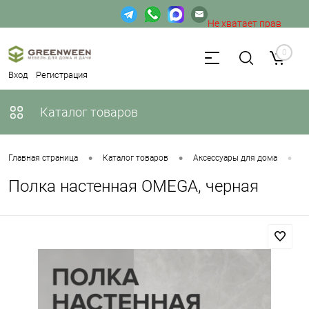
Не хватает прав
доступа к веб-форме.
0
Вход
Регистрация
Каталог товаров
•
•
•
Главная страница
Каталог товаров
Аксессуары для дома
П
Полка настенная OMEGA, черная