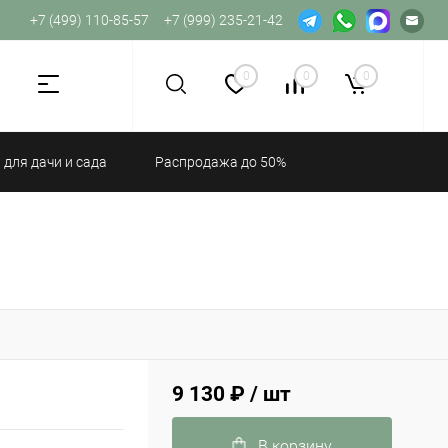
+7 (499) 110-85-57
+7 (999) 235-21-42
Не хватает прав доступа к веб-форме.
0
0
0
 для дачи и сада
Распродажа до 50%
9 130 ₽
/ шт
В корзину