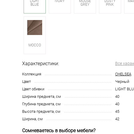
LIGHT
IVORY
MOUSE
DUSTY
BLUE
GREY
PINK
MOCCO
Характеристики:
Все хара
Коллекция
CHELSEA
Цвет
Черный
Цвет обивки
LIGHT BLU
Ширина предмета, см
40
Глубина предмета, см
40
Высота предмета, см
45
Ширина, см
42
Сомневаетесь в выборе мебели?