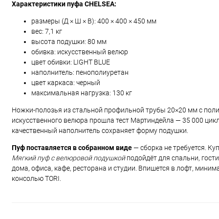
Характеристики пуфа CHELSEA:
размеры (Д × Ш × В): 400 × 400 × 450 мм
вес: 7,1 кг
высота подушки: 80 мм
обивка: искусственный велюр
цвет обивки: LIGHT BLUE
наполнитель: пенополиуретан
цвет каркаса: черный
максимальная нагрузка: 130 кг
Ножки-полозья из стальной профильной трубы 20×20 мм с пол
искусственного велюра прошла тест Мартиндейла — 35 000 цикло
качественный наполнитель сохраняет форму подушки.
Пуф поставляется в собранном виде
— сборка не требуется. Ку
Мягкий пуф с велюровой подушкой
подойдёт для спальни, гости
дома, офиса, кафе, ресторана и студии. Впишется в лофт, мини
консолью TORI.