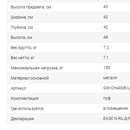
45
Высота предмета, см
42
Ширина, см
42
Глубина, см
48
Высота, см
7.2
Вес брутто, кг
7.1
Вес нетто, кг
130
Максимальная нагрузка, кг
металл
Материал основной
GW-CH400B-L
Артикул
пуф
Комплектация
в помещении
Где используется
ЕАЭС N RU Д-R
Декларация