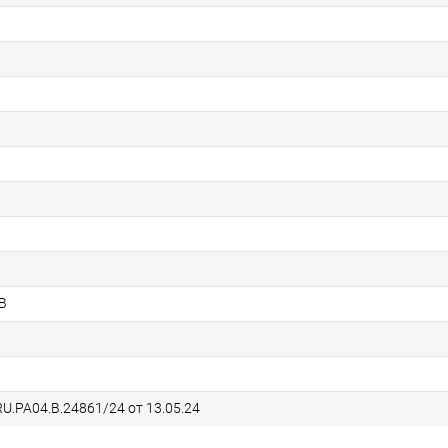
B
U.РА04.В.24861/24 от 13.05.24