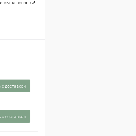
етим на вопросы!
 c доставкой
 c доставкой