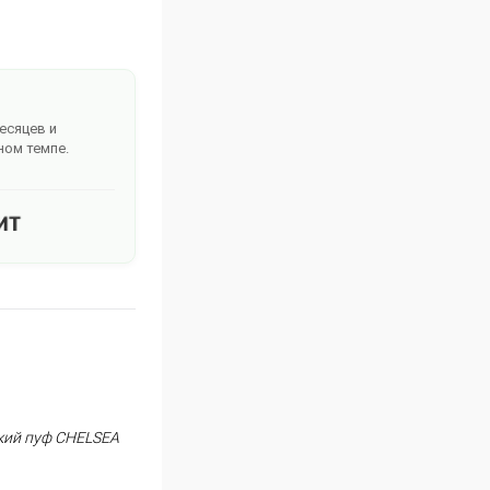
месяцев и
ном темпе.
кий пуф CHELSEA