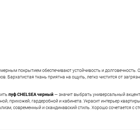
имерным покрытием обеспечивают устойчивость и долговечность. О
в. Бархатистая ткань приятна на ощупь, легко чистится от загрязн
пить
пуф CHELSEA черный
— значит выбрать универсальный акцент 
ной, прихожей, гардеробной и кабинета. Украсит интерьер квартиры
мализм, современный и скандинавский стиль. Хорошо сочетается с с