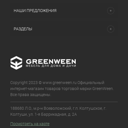
НАШИ ПРЕДЛОЖЕНИЯ
РАЗДЕЛЫ
Copyright 2023 © www.greenween.ru Официальный
интернет-магазин товаров торговой марки GreenWeen.
Все права защищены.
188680 Л.О., м.р-н Всеволожский, г.п. Колтушское, г.
Колтуши, ул. 1-я Баррикадная, д. 2А
Посмотреть на карте