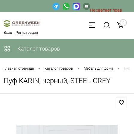
Не хватает прав
доступа к веб-форме.
0
Вход
Регистрация
Каталог товаров
•
•
•
Главная страница
Каталог товаров
Мебель для дома
Пуфы
Пуф KARIN, черный, STEEL GREY