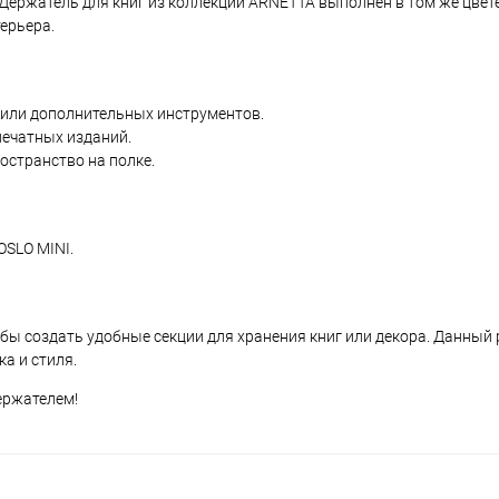
Держатель для книг из коллекции ARNETTA выполнен в том же цвете
ерьера.
 или дополнительных инструментов.
печатных изданий.
остранство на полке.
OSLO MINI.
обы создать удобные секции для хранения книг или декора. Данный
а и стиля.
ержателем!