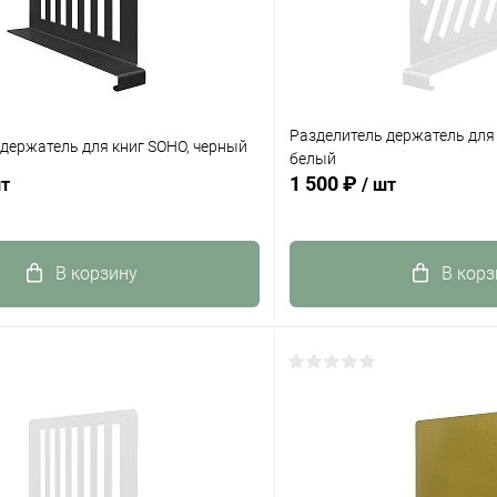
Разделитель держатель для 
держатель для книг SOHO, черный
белый
1 500 ₽
шт
/ шт
В корзину
В корз
 клик
К сравнению
Купить в 1 клик
ое
Под заказ
В избранное