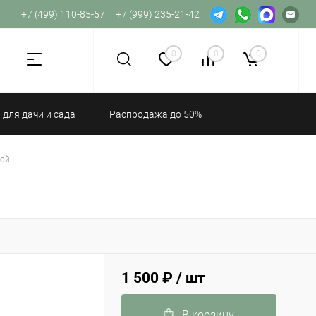
+7 (499) 110-85-57
+7 (999) 235-21-42
Не хватает прав доступа к веб-форме.
0
0
0
 для дачи и сада
Распродажа до 50%
той
1 500 ₽
/ шт
В корзину