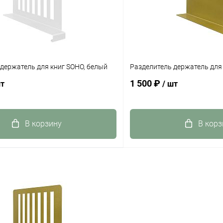
держатель для книг SOHO, белый
Разделитель держатель для 
1 500 ₽
шт
/ шт
В корзину
В корз
 клик
К сравнению
Купить в 1 клик
ое
Под заказ
В избранное