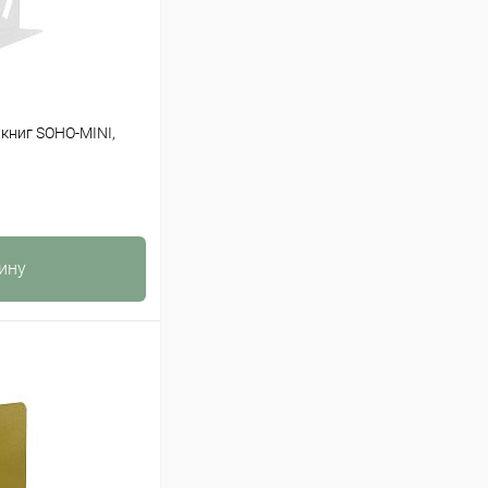
книг SOHO-MINI,
ину
К сравнению
Под заказ