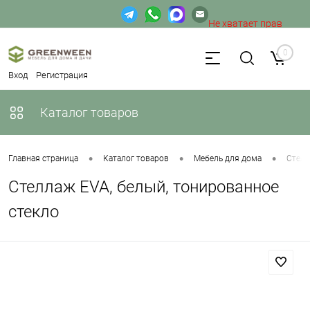
Не хватает прав
доступа к веб-форме.
0
Вход
Регистрация
Каталог товаров
•
•
•
Главная страница
Каталог товаров
Мебель для дома
Стел
Стеллаж EVA, белый, тонированное
стекло