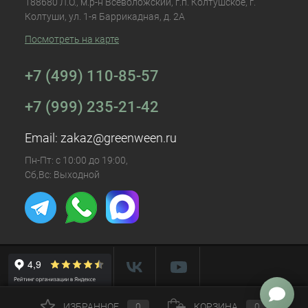
188680 Л.О., м.р-н Всеволожский, г.п. Колтушское, г.
Колтуши, ул. 1-я Баррикадная, д. 2А
Посмотреть на карте
+7 (499) 110-85-57
+7 (999) 235-21-42
Email:
zakaz@greenween.ru
Пн-Пт: с 10:00 до 19:00,
Сб,Вс: Выходной
ИЗБРАННОЕ
0
КОРЗИНА
0