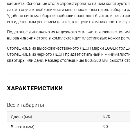
кабинета. Основание стола спроектировано нашим конструкторск
даже в случае необходимости многочисленных циклов сборки ра
Удобная система сборки/разборки позволяет быстро и легко соб
его идеальным решением для тех, кто ценит компактность и фу
Подстолье выполнено из надежного стального каркаса с полим
выравнивания стола в комплекте идут пластиковые ножки регу
Столешница из высококачественного ЛДСП марки EGGER толщин
Столешница из черного ЛДСП придает стильный и минималисти
квартиры или дачи. Размер столешницы 860×500 мм, высота стол
ХАРАКТЕРИСТИКИ
Вес и габариты
870
Длина (мм)
90
Высота (мм)