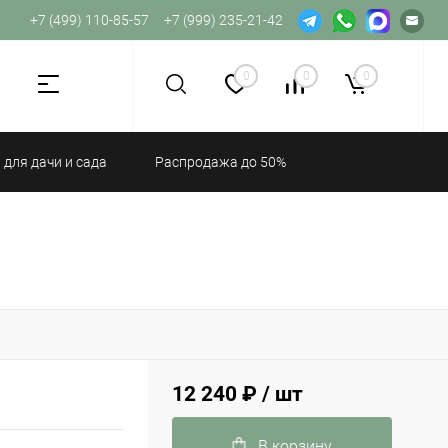
+7 (499) 110-85-57
+7 (999) 235-21-42
Не хватает прав доступа к веб-форме.
0
0
0
 для дачи и сада
Распродажа до 50%
12 240 ₽
/ шт
В корзину