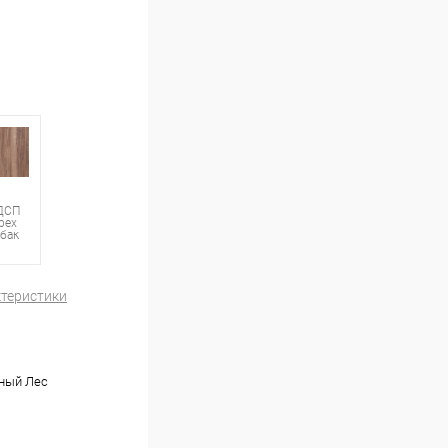
ДСП
рех
абак
ктеристики
ный Лес