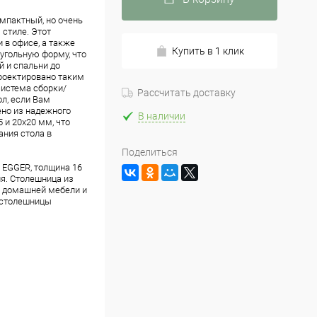
мпактный, но очень
стиле. Этот
 в офисе, а также
Купить в 1 клик
угольную форму, что
й и спальни до
проектировано таким
система сборки/
Рассчитать доставку
ол, если Вам
ено из надежного
В наличии
 и 20х20 мм, что
ания стола в
Поделиться
 EGGER, толщина 16
ия. Столешница из
у домашней мебели и
р столешницы