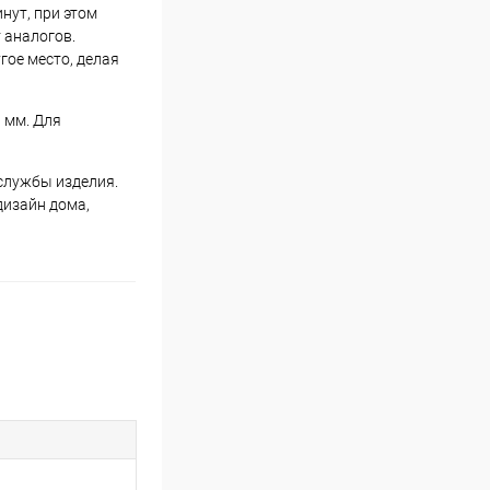
нут, при этом
 аналогов.
гое место, делая
 мм. Для
службы изделия.
дизайн дома,