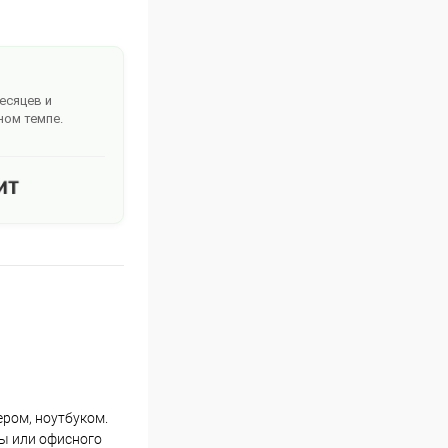
месяцев и
ном темпе.
ером, ноутбуком.
ты или офисного