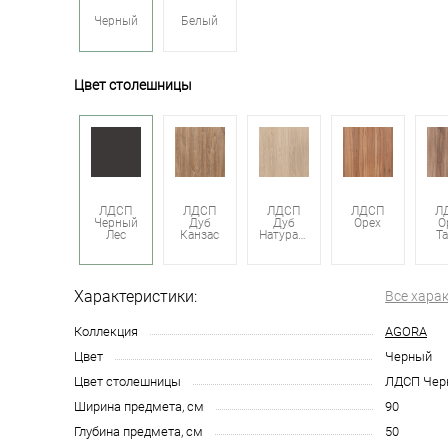
Черный
Белый
Цвет столешницы
ЛДСП
ЛДСП
ЛДСП
ЛДСП
Л
Черный
Дуб
Дуб
Орех
О
Лес
Канзас
Натуральный
Т
Характеристики:
Все хара
Коллекция
AGORA
Цвет
Черный
Цвет столешницы
ЛДСП Чер
Ширина предмета, см
90
Глубина предмета, см
50