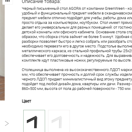
Описание товара:
Черный письменный стол AGORA от компании GreenWeen - ко
удобный и функциональный предмет мебели в скандинавском 
предмет мебели отлично подойдет для учебы, работы дома или
просто отдыха за компьютером, ноутбуком. Стол имеет прямо
делает его универсальным для разных помещений: от гостино
детской комнаты или офисного кабинета. Основание стола с
образом, что сборка стола займет не более 5 минут. Удобная 
разборки позволяет быстро и легко собрать или разобрать ст
необходимо перевезти его в другое место. Подстолье выполн
металлического каркаса, из стальной профильной трубы 25х25
обеспечивает его долговечность и надежность. Для выравнив
комплекте идут пластиковые ножки, регулируемые по высоте.
Столешница выполнена из высококачественного ЛДСП марки
мм, что обеспечивает прочность и долгий срок службы издел
черного ЛДСП придает минималистичный вид этому предмет
подойдет под любой дизайн дома, квартиры или дачи. Разме
860×500 мм, высота от пола до рабочей поверхности - 750 мм.
Цвет