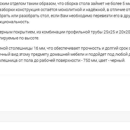
им отделом таким образом, что сборка стола займет не более 5 ми
зборки конструкция остаётся монолитной и надёжной, в отличие от
рать или разобрать стол, если Вам необходимо перевезти его в дру
нкциональность.
ерным покрытием, из комбинации профильной трубы 25х25 и 20х20
лируемые по высоте.
ой столешницы 16 мм, что обеспечивает прочность и долгий срок 
чный вид этому предмету домашней мебели и подойдет под любой 
ешница от пола до рабочей поверхности - 750 мм, цвет - черный.