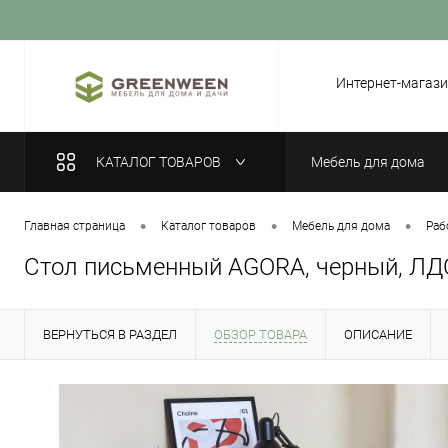
Вход
Регистрация
Интернет-магази
КАТАЛОГ ТОВАРОВ
Мебель для дома
•
•
•
Главная страница
Каталог товаров
Мебель для дома
Раб
Стол письменный AGORA, черный, Л
ВЕРНУТЬСЯ В РАЗДЕЛ
ОБЗОР ТОВАРА
ОПИСАНИЕ