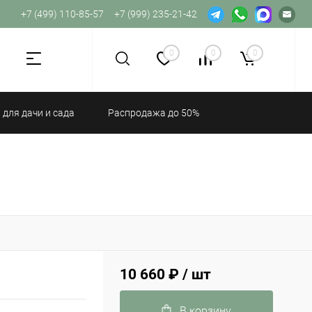
+7 (499) 110-85-57
+7 (999) 235-21-42
Не хватает прав доступа к веб-форме.
0
0
0
 для дачи и сада
Распродажа до 50%
10 660 ₽
/ шт
В корзину