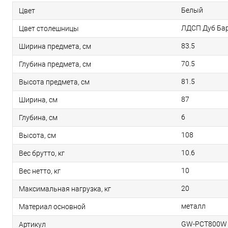
Белый
Цвет
ЛДСП Дуб Ба
Цвет столешницы
83.5
Ширина предмета, см
70.5
Глубина предмета, см
81.5
Высота предмета, см
87
Ширина, см
6
Глубина, см
108
Высота, см
10.6
Вес брутто, кг
10
Вес нетто, кг
20
Максимальная нагрузка, кг
металл
Материал основной
GW-PCT800W
Артикул