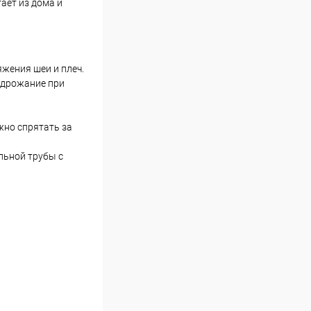
ает из дома и
яжения шеи и плеч.
 дрожание при
жно спрятать за
льной трубы с