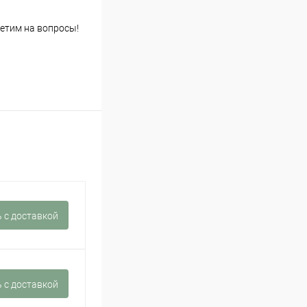
етим на вопросы!
 c доставкой
 c доставкой