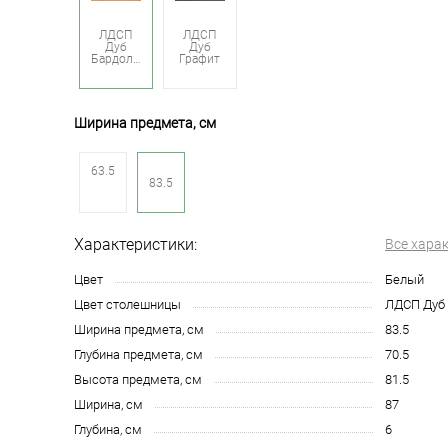
ЛДСП
ЛДСП
Дуб
Дуб
Бардолино
Графит
Ширина предмета, см
63.5
83.5
Характеристики:
Все хара
Цвет
Белый
Цвет столешницы
ЛДСП Дуб
Ширина предмета, см
83.5
Глубина предмета, см
70.5
Высота предмета, см
81.5
Ширина, см
87
Глубина, см
6