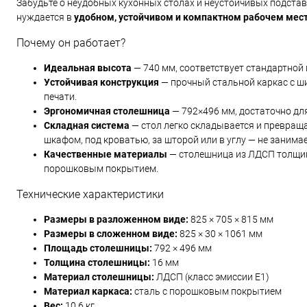
Забудьте о неудобных кухонных столах и неустойчивых подставк
нуждается в
удобном, устойчивом и компактном рабочем мес
Почему он работает?
Идеальная высота
— 740 мм, соответствует стандартной
Устойчивая конструкция
— прочный стальной каркас с ш
печати.
Эргономичная столешница
— 792×496 мм, достаточно для
Складная система
— стол легко складывается и превраща
шкафом, под кроватью, за шторой или в углу — не занимае
Качественные материалы
— столешница из ЛДСП толщино
порошковым покрытием.
Технические характеристики
Размеры в разложенном виде:
825 × 705 × 815 мм
Размеры в сложенном виде:
825 × 30 × 1061 мм
Площадь столешницы:
792 × 496 мм
Толщина столешницы:
16 мм
Материал столешницы:
ЛДСП (класс эмиссии E1)
Материал каркаса:
сталь с порошковым покрытием
Вес:
10,6 кг