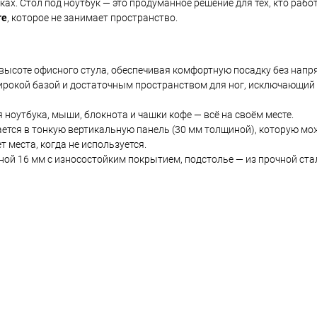
ах. Стол под ноутбук — это продуманное решение для тех, кто работ
те
, которое не занимает пространство.
 высоте офисного стула, обеспечивая комфортную посадку без напр
ирокой базой и достаточным пространством для ног, исключающий
 ноутбука, мыши, блокнота и чашки кофе — всё на своём месте.
ется в тонкую вертикальную панель (30 мм толщиной), которую мо
т места, когда не используется.
й 16 мм с износостойким покрытием, подстолье — из прочной ста