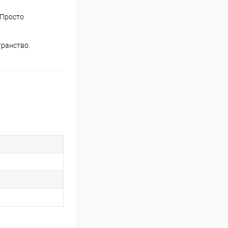
 Просто
транство.