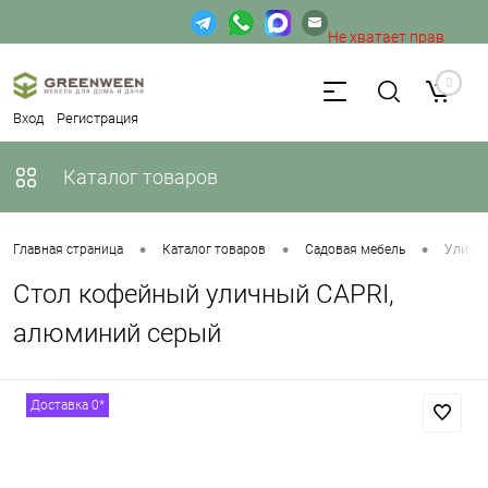
Не хватает прав
доступа к веб-форме.
0
Вход
Регистрация
Каталог товаров
•
•
•
Главная страница
Каталог товаров
Садовая мебель
Уличн
Стол кофейный уличный CAPRI,
алюминий серый
Доставка 0*