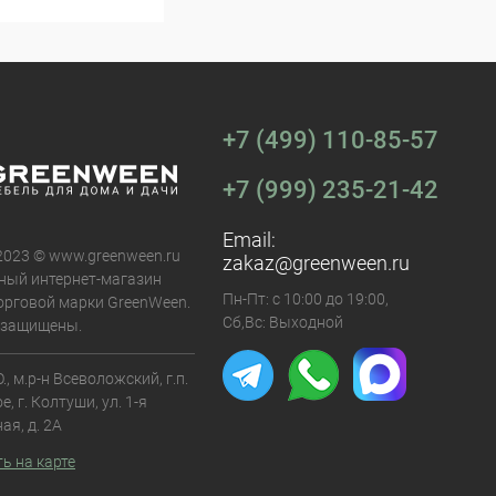
+7 (499) 110-85-57
+7 (999) 235-21-42
Email:
 2023 © www.greenween.ru
zakaz@greenween.ru
ный интернет-магазин
Пн-Пт: с 10:00 до 19:00,
орговой марки GreenWeen.
Сб,Вс: Выходной
 защищены.
., м.р-н Всеволожский, г.п.
, г. Колтуши, ул. 1-я
ая, д. 2А
ь на карте