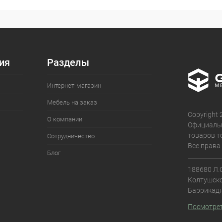
ия
Разделы
Интернет-магазин
Мебель на заказ
Copyright
О компании
Официаль
товаров т
Сотрудничество
Все права
Блог
188680 Л.О
Колтушское
Баррикадн
Посмотрет