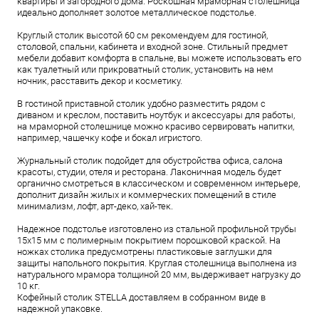
квартиры и загородного дома. Роскошная мраморная столешница
идеально дополняет золотое металлическое подстолье.
Круглый столик высотой 60 см рекомендуем для гостиной,
столовой, спальни, кабинета и входной зоне. Стильный предмет
мебели добавит комфорта в спальне, вы можете использовать его
как туалетный или прикроватный столик, установить на нем
ночник, расставить декор и косметику.
В гостиной приставной столик удобно разместить рядом с
диваном и креслом, поставить ноутбук и аксессуары для работы,
на мраморной столешнице можно красиво сервировать напитки,
например, чашечку кофе и бокал игристого.
Журнальный столик подойдет для обустройства офиса, салона
красоты, студии, отеля и ресторана. Лаконичная модель будет
органично смотреться в классическом и современном интерьере,
дополнит дизайн жилых и коммерческих помещений в стиле
минимализм, лофт, арт-деко, хай-тек.
Надежное подстолье изготовлено из стальной профильной трубы
15х15 мм с полимерным покрытием порошковой краской. На
ножках столика предусмотрены пластиковые заглушки для
защиты напольного покрытия. Круглая столешница выполнена из
натурального мрамора толщиной 20 мм, выдерживает нагрузку до
10 кг.
Кофейный столик STELLA доставляем в собранном виде в
надежной упаковке.