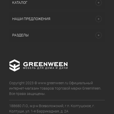
КАТАЛОГ
НАШИ ПРЕДЛОЖЕНИЯ
РАЗДЕЛЫ
Copyright 2023 © www.greenween.ru Официальный
интернет-магазин товаров торговой марки GreenWeen.
Все права защищены.
188680 Л.О., м.р-н Всеволожский, г.п. Колтушское, г.
Колтуши, ул. 1-я Баррикадная, д. 2А