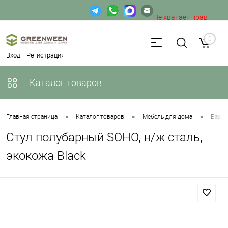
Не хватает прав
доступа к веб-форме.
0
Вход
Регистрация
Каталог товаров
•
•
•
Главная страница
Каталог товаров
Мебель для дома
Барны
Стул полубарный SOHO, н/ж сталь,
экокожа Black