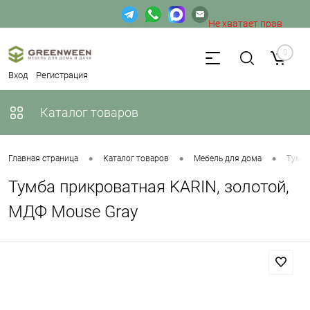
Не хватает прав
доступа к веб-форме.
0
Вход
Регистрация
Каталог товаров
•
•
•
Главная страница
Каталог товаров
Мебель для дома
Тумб
Тумба прикроватная KARIN, золотой,
МДФ Mouse Gray