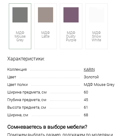
МДФ
МДФ
МДФ
МДФ
Mouse
Latte
Dusty
Snow
Grey
Purple
White
Характеристики:
Коллекция
KARIN
Цвет
Золотой
Цвет полки
МДФ Mouse Grey
Ширина предмета, см
60
Глубина предмета, см
45
Высота предмета, см
61
Ширина, см
68
Сомневаетесь в выборе мебели?
Поможем выбрать размер, подскажем по моделям и