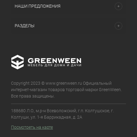
НАШИ ПРЕДЛОЖЕНИЯ
РАЗДЕЛЫ
Copyright 2023 © www.greenween.ru Официальный
интернет-магазин товаров торговой марки GreenWeen.
Все права защищены.
188680 Л.О., м.р-н Всеволожский, г.п. Колтушское, г.
Колтуши, ул. 1-я Баррикадная, д. 2А
Посмотреть на карте