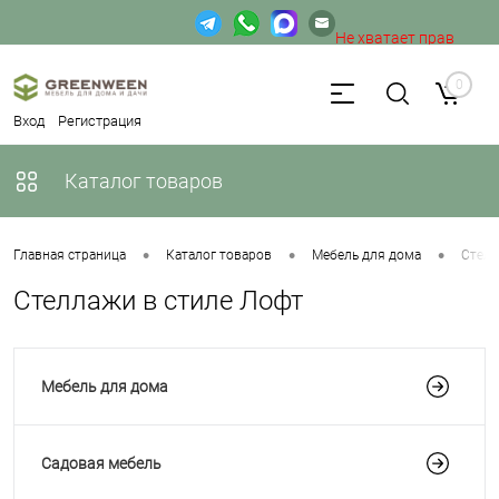
Не хватает прав
доступа к веб-форме.
0
Вход
Регистрация
Каталог товаров
•
•
•
Главная страница
Каталог товаров
Мебель для дома
Стел
Стеллажи в стиле Лофт
Мебель для дома
Садовая мебель