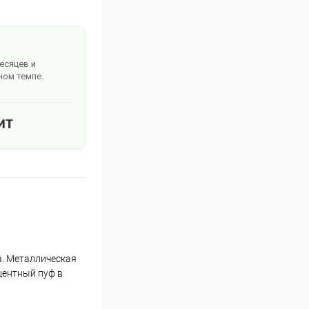
месяцев и
ном темпе.
а. Металлическая
центный пуф в