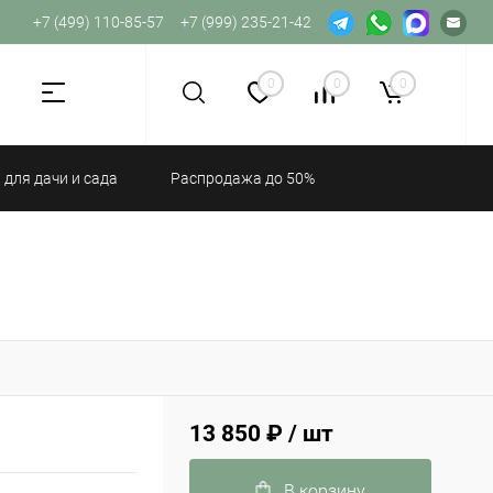
+7 (499) 110-85-57
+7 (999) 235-21-42
Не хватает прав доступа к веб-форме.
0
0
0
 для дачи и сада
Распродажа до 50%
13 850 ₽
/ шт
В корзину