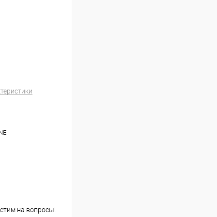
ктеристики
NE
етим на вопросы!