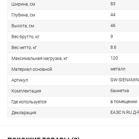
83
Ширина, см
44
Глубина, см
46
Высота, см
9
Вес брутто, кг
8.6
Вес нетто, кг
120
Максимальная нагрузка, кг
металл
Материал основной
GW-SIENAMIN
Артикул
банкетка
Комплектация
в помещении
Где используется
ЕАЭС N RU Д-R
Декларация