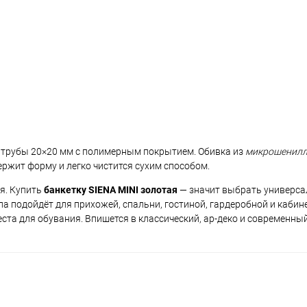
 трубы 20×20 мм с полимерным покрытием. Обивка из
микрошенилл
ержит форму и легко чистится сухим способом.
ся. Купить
банкетку SIENA MINI золотая
— значит выбрать универс
а подойдёт для прихожей, спальни, гостиной, гардеробной и кабине
ста для обувания. Впишется в классический, ар-деко и современный