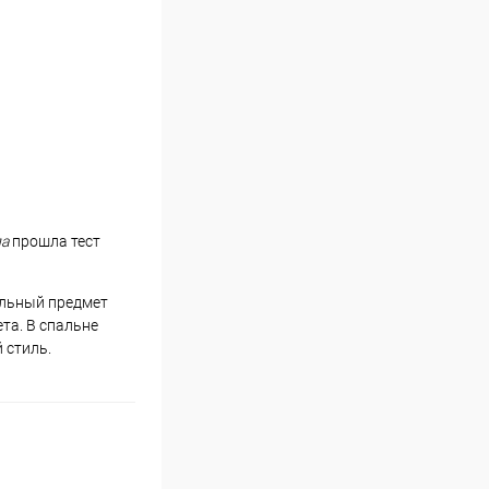
а
прошла тест
альный предмет
та. В спальне
 стиль.