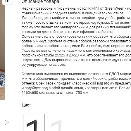
Описание товара:
Черный разборный письменный стол RIMINI от GreenWeen - к
функциональный предмет мебели в скандинавском стиле.
Данный предмет мебели отлично подойдет для учебы, работы д
также просто отдыха за компьютером, ноутбуком. Стол имее
форму, что делает его универсальным для разных помещений: 
спальни до детской комнаты или офисного кабинета.
Основание стола спроектировано таким образом, что сборка 
более 5 минут. Удобная система сборки/разборки позволяет б
собрать или разобрать стол, если Вам необходимо перевезти е
Подстолье выполнено из надежного металлического каркаса,
профильной трубы 25х25 и 20х20 мм, что обеспечивает его до
надежность. Для выравнивания стола в комплекте идут пласт
регулируемые по высоте.
Столешница выполнена из высококачественного ЛДСП марки
мм, что обеспечивает прочность и долгий срок службы издел
оттенок Орех Табак придает классический вид этому предме
и подойдет под любой дизайн дома, квартиры или дачи. Разм
1160×650 мм, высота от пола - 750 мм.
Цвет