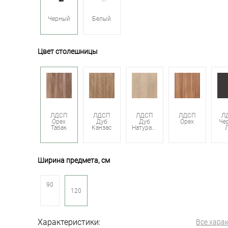
Черный
Белый
Цвет столешницы
ЛДСП
ЛДСП
ЛДСП
ЛДСП
Л
Орех
Дуб
Дуб
Орех
Че
Табак
Канзас
Натуральный
Ширина предмета, см
90
120
Характеристики:
Все хара