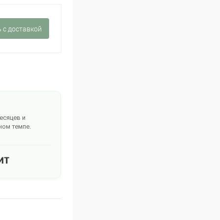
 c доставкой
месяцев и
ном темпе.