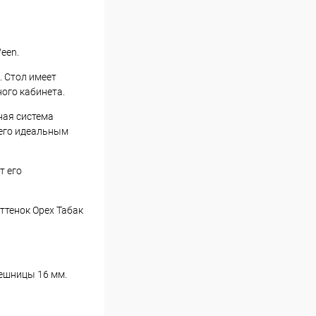
een.
. Стол имеет
ого кабинета.
ная система
 его идеальным
т его
ттенок Орех Табак
ешницы 16 мм.