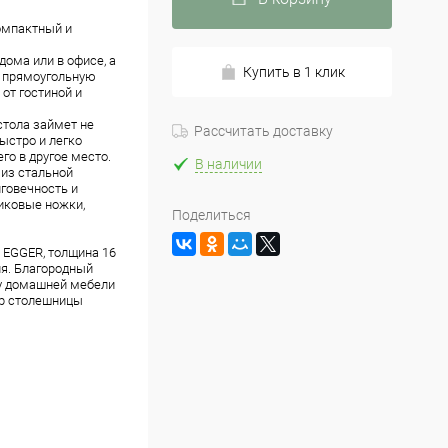
омпактный и
ома или в офисе, а
Купить в 1 клик
т прямоугольную
от гостиной и
стола займет не
Рассчитать доставку
ыстро и легко
го в другое место.
В наличии
 из стальной
лговечность и
иковые ножки,
Поделиться
 EGGER, толщина 16
ия. Благородный
ту домашней мебели
ер столешницы