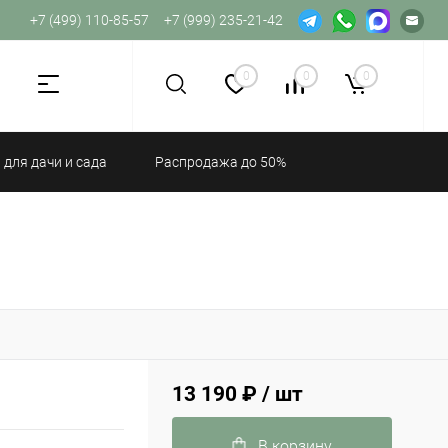
+7 (499) 110-85-57
+7 (999) 235-21-42
Не хватает прав доступа к веб-форме.
0
0
0
 для дачи и сада
Распродажа до 50%
13 190 ₽
/ шт
В корзину