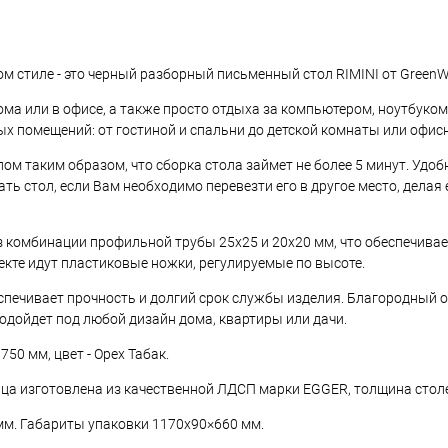
 стиле - это черный разборный письменный стол RIMINI от GreenW
ма или в офисе, а также просто отдыха за компьютером, ноутбуком
х помещений: от гостиной и спальни до детской комнаты или офисн
м таким образом, что сборка стола займет не более 5 минут. Удоб
ть стол, если Вам необходимо перевезти его в другое место, делая
 комбинации профильной трубы 25х25 и 20х20 мм, что обеспечивае
кте идут пластиковые ножки, регулируемые по высоте.
печивает прочность и долгий срок службы изделия. Благородный о
одойдет под любой дизайн дома, квартиры или дачи.
50 мм, цвет - Орех Табак.
ца изготовлена из качественной ЛДСП марки EGGER, толщина стол
мм. Габариты упаковки 1170х90×660 мм.