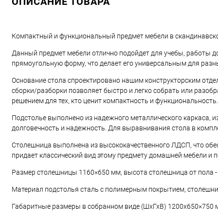
ОПИСАНИЕ ТОВАРА
Компактный и функциональный предмет мебели в скандинавском
Данный предмет мебели отлично подойдет для учебы, работы до
прямоугольную форму, что делает его универсальным для разны
Основание стола спроектировано нашим конструкторским отдело
сборки/разборки позволяет быстро и легко собрать или разобра
решением для тех, кто ценит компактность и функциональность.
Подстолье выполнено из надежного металлического каркаса, из
долговечность и надежность. Для выравнивания стола в компле
Столешница выполнена из высококачественного ЛДСП, что обес
придает классический вид этому предмету домашней мебели и п
Размер столешницы 1160×650 мм, высота столешница от пола - 7
Материал подстолья сталь с полимерным покрытием, столешни
Габаритные размеры в собранном виде (ШхГхВ) 1200х650×750 