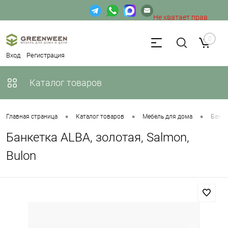
Не хватает прав
доступа к веб-форме.
0
Вход
Регистрация
Каталог товаров
•
•
•
Главная страница
Каталог товаров
Мебель для дома
Банке
Банкетка ALBA, золотая, Salmon,
Bulon