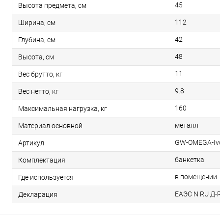
45
Высота предмета, см
112
Ширина, см
42
Глубина, см
48
Высота, см
11
Вес брутто, кг
9.8
Вес нетто, кг
160
Максимальная нагрузка, кг
металл
Материал основной
GW-OMEGA-Iv
Артикул
банкетка
Комплектация
в помещении
Где используется
ЕАЭС N RU Д-R
Декларация