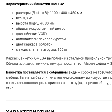
Характеристики банкетки OMEGA:
размеры (Д × Ш × В): 1100 × 400 × 450 мм
вес: 9,8 кг
высота подушки: 80 мм
обивка: искусственный велюр
цвет обивки: IVORY
наполнитель: пенополиуретан
цвет каркаса: золотой
максимальная нагрузка: 160 кг
Каркас банкетки OMEGA выполнен из стальной профильной тру
Обивка из
искусственного велюра
прошла тест Мартиндейла — 35
Банкетка поставляется в собранном виде
— сборка не требует
мебели. Банкетка без спинки с мягким сиденьем из искусственн
спальне выполняет роль прикроватного пуфа, в прихожей — удо
стиль.