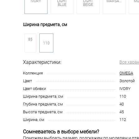
LIGHT
IVORY
LIGHT
MARSALA
MO
BEIGE
BLUE
Ширина предмета, см
85
110
Характеристики:
Все хара
Коллекция
OMEGA
Цвет
Золотой
Цвет обивки
IVORY
Ширина предмета, см
110
Глубина предмета, см
40
Высота предмета, см
45
Ширина, см
112
Сомневаетесь в выборе мебели?
Поможем выбрать размер, подскажем по моделям и отв