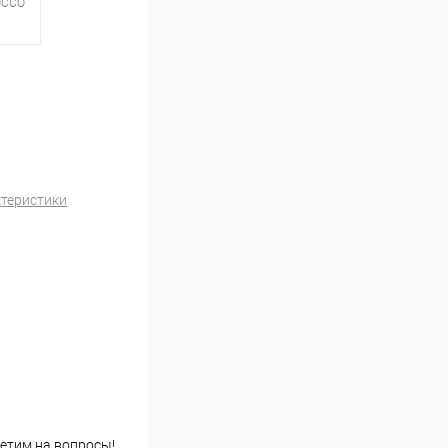
CCO
ктеристики
етим на вопросы!