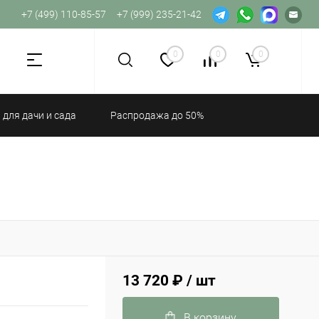
+7 (499) 110-85-57
+7 (999) 235-21-42
Не хватает прав доступа к веб-форме.
0
0
0
 для дачи и сада
Распродажа до 50%
13 720 ₽
/ шт
В корзину