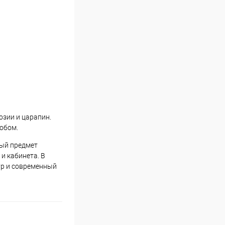
зии и царапин.
собом.
ый предмет
и кабинета. В
ур и современный