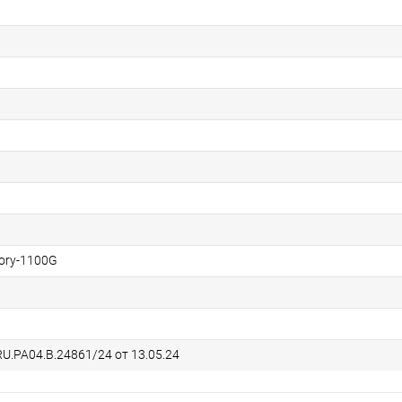
ory-1100G
U.РА04.В.24861/24 от 13.05.24