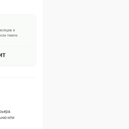
месяцев и
ном темпе.
рьера.
льню или