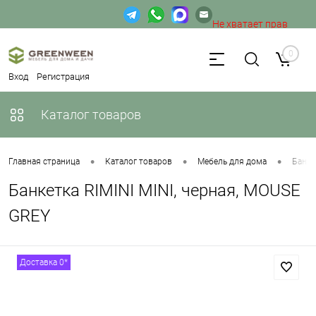
Не хватает прав
доступа к веб-форме.
0
Вход
Регистрация
Каталог товаров
•
•
•
Главная страница
Каталог товаров
Мебель для дома
Банке
Банкетка RIMINI MINI, черная, MOUSE
GREY
Доставка 0*