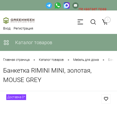
Не хватает прав
доступа к веб-форме.
0
Вход
Регистрация
Каталог товаров
•
•
•
Главная страница
Каталог товаров
Мебель для дома
Банке
Банкетка RIMINI MINI, золотая,
MOUSE GREY
Доставка 0*