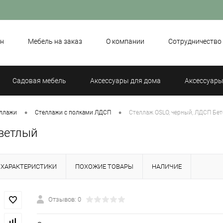
н
Мебель на заказ
О компании
Сотрудничество
Садовая мебель
Аксессуары для дома
Аксессуары
•
•
ллажи
Стеллажи с полками ЛДСП
Стеллаж OSLO, черный, ЛДСП Бе
светлый
ХАРАКТЕРИСТИКИ
ПОХОЖИЕ ТОВАРЫ
НАЛИЧИЕ
Отзывов: 0