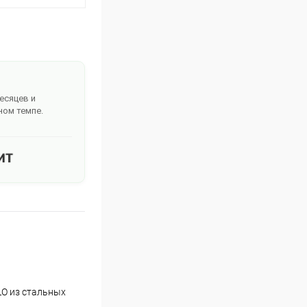
месяцев и
ном темпе.
LO из стальных