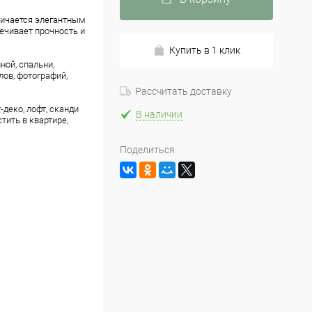
личается элегантным
ечивает прочность и
Купить в 1 клик
ой, спальни,
лов, фотографий,
Рассчитать доставку
-деко, лофт, сканди
В наличии
ить в квартире,
Поделиться