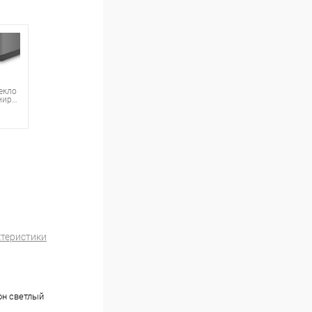
екло
(тонированное)
ктеристики
н светлый