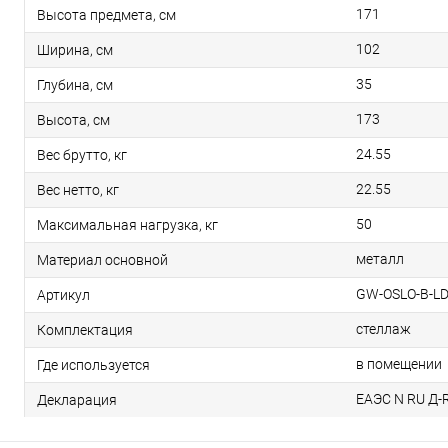
171
Высота предмета, см
102
Ширина, см
35
Глубина, см
173
Высота, см
24.55
Вес брутто, кг
22.55
Вес нетто, кг
50
Максимальная нагрузка, кг
металл
Материал основной
GW-OSLO-B-L
Артикул
стеллаж
Комплектация
в помещении
Где используется
ЕАЭС N RU Д-R
Декларация