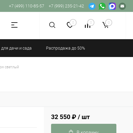
+7 (499) 110-85-57
+7 (999) 235-21-42
Не хватает прав доступа к веб-форме.
0
0
0
 для дачи и сада
Распродажа до 50%
тон светлый
32 550 ₽
/ шт
В корзину