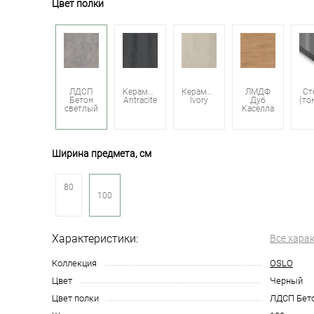
Цвет полки
ЛДСП
Керамика
Керамика
ЛМДФ
Ст
Бетон
Antracite
Ivory
Дуб
светлый
Каселла
Ширина предмета, см
80
100
Характеристики:
Все хара
Коллекция
OSLO
Цвет
Черный
Цвет полки
ЛДСП Бето