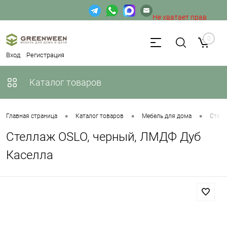
Не хватает прав
доступа к веб-форме.
0
Вход
Регистрация
Каталог товаров
•
•
•
Главная страница
Каталог товаров
Мебель для дома
Стел
Стеллаж OSLO, черный, ЛМДФ Дуб
Каселла