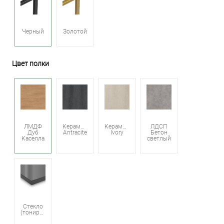
Черный
Золотой
Цвет полки
ЛМДФ
Керамика
Керамика
ЛДСП
Дуб
Antracite
Ivory
Бетон
Каселла
светлый
Стекло
(тонированное)