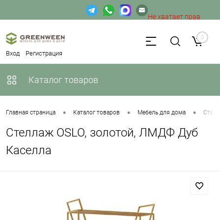
Не хватает прав
доступа к веб-форме.
0
Вход
Регистрация
Каталог товаров
•
•
•
Главная страница
Каталог товаров
Мебель для дома
Стел
Стеллаж OSLO, золотой, ЛМДФ Дуб
Каселла