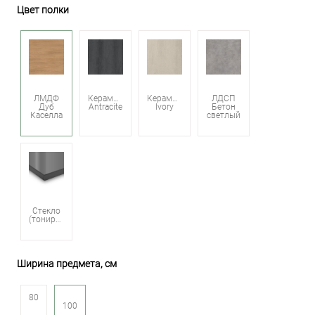
Цвет полки
ЛМДФ
Керамика
Керамика
ЛДСП
Дуб
Antracite
Ivory
Бетон
Каселла
светлый
Стекло
(тонированное)
Ширина предмета, см
80
100