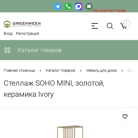
Не хватает прав
доступа к веб-форме.
0
Вход
Регистрация
Каталог товаров
•
•
•
Главная страница
Каталог товаров
Мебель для дома
Стел
Стеллаж SOHO MINI, золотой,
керамика Ivory