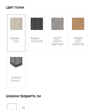
Цвет полки
Керамика
Керамика
ЛДСП
ЛМДФ
Ivory
Antracite
Бетон
Дуб
светлый
Каселла
Стекло
(тонированное)
Ширина предмета, см
90