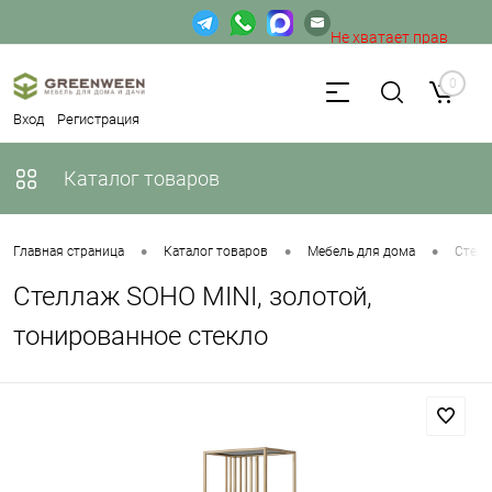
Не хватает прав
доступа к веб-форме.
0
Вход
Регистрация
Каталог товаров
•
•
•
Главная страница
Каталог товаров
Мебель для дома
Стел
Стеллаж SOHO MINI, золотой,
тонированное стекло