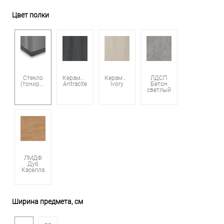
Цвет полки
Стекло
Керамика
Керамика
ЛДСП
(тонированное)
Antracite
Ivory
Бетон
светлый
ЛМДФ
Дуб
Каселла
Ширина предмета, см