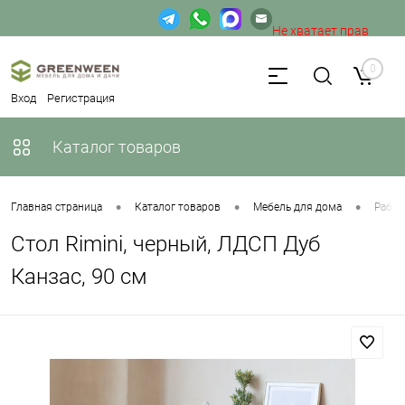
Не хватает прав
доступа к веб-форме.
0
Вход
Регистрация
Каталог товаров
•
•
•
Главная страница
Каталог товаров
Мебель для дома
Рабоч
Стол Rimini, черный, ЛДСП Дуб
Канзас, 90 см