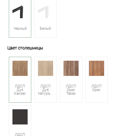
Черный
Белый
Цвет столешницы
ЛДСП
ЛДСП
ЛДСП
ЛДСП
Дуб
Дуб
Орех
Орех
Канзас
Натуральный
Табак
ЛДСП