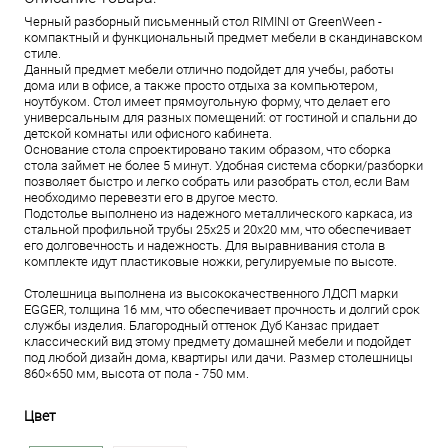
Черный разборный письменный стол RIMINI от GreenWeen -
компактный и функциональный предмет мебели в скандинавском
стиле.
Данный предмет мебели отлично подойдет для учебы, работы
дома или в офисе, а также просто отдыха за компьютером,
ноутбуком. Стол имеет прямоугольную форму, что делает его
универсальным для разных помещений: от гостиной и спальни до
детской комнаты или офисного кабинета.
Основание стола спроектировано таким образом, что сборка
стола займет не более 5 минут. Удобная система сборки/разборки
позволяет быстро и легко собрать или разобрать стол, если Вам
необходимо перевезти его в другое место.
Подстолье выполнено из надежного металлического каркаса, из
стальной профильной трубы 25х25 и 20х20 мм, что обеспечивает
его долговечность и надежность. Для выравнивания стола в
комплекте идут пластиковые ножки, регулируемые по высоте.
Столешница выполнена из высококачественного ЛДСП марки
EGGER, толщина 16 мм, что обеспечивает прочность и долгий срок
службы изделия. Благородный оттенок Дуб Канзас придает
классический вид этому предмету домашней мебели и подойдет
под любой дизайн дома, квартиры или дачи. Размер столешницы
860×650 мм, высота от пола - 750 мм.
Цвет