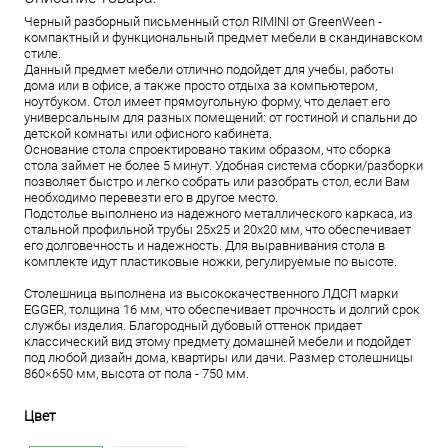
Черный разборный письменный стол RIMINI от GreenWeen -
компактный и функциональный предмет мебели в скандинавском
стиле.
Данный предмет мебели отлично подойдет для учебы, работы
дома или в офисе, а также просто отдыха за компьютером,
ноутбуком. Стол имеет прямоугольную форму, что делает его
универсальным для разных помещений: от гостиной и спальни до
детской комнаты или офисного кабинета.
Основание стола спроектировано таким образом, что сборка
стола займет не более 5 минут. Удобная система сборки/разборки
позволяет быстро и легко собрать или разобрать стол, если Вам
необходимо перевезти его в другое место.
Подстолье выполнено из надежного металлического каркаса, из
стальной профильной трубы 25х25 и 20х20 мм, что обеспечивает
его долговечность и надежность. Для выравнивания стола в
комплекте идут пластиковые ножки, регулируемые по высоте.
Столешница выполнена из высококачественного ЛДСП марки
EGGER, толщина 16 мм, что обеспечивает прочность и долгий срок
службы изделия. Благородный дубовый оттенок придает
классический вид этому предмету домашней мебели и подойдет
под любой дизайн дома, квартиры или дачи. Размер столешницы
860×650 мм, высота от пола - 750 мм.
Цвет