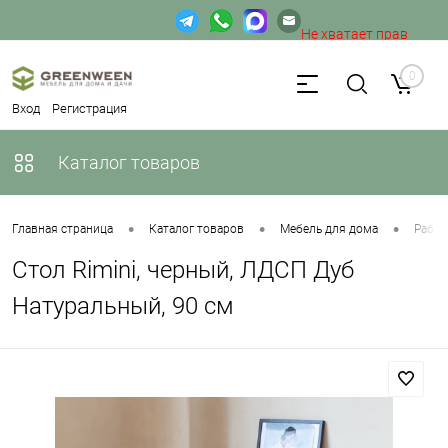
Не хватает прав
доступа к веб-форме.
0
Вход
Регистрация
Каталог товаров
•
•
•
Главная страница
Каталог товаров
Мебель для дома
Рабоч
Стол Rimini, черный, ЛДСП Дуб
Натуральный, 90 см