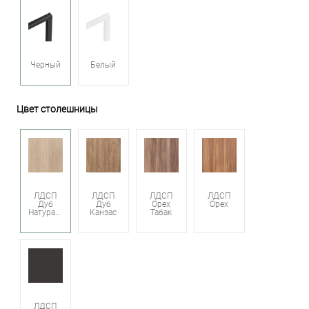
Черный
Белый
Цвет столешницы
ЛДСП
ЛДСП
ЛДСП
ЛДСП
Дуб
Дуб
Орех
Орех
Натуральный
Канзас
Табак
ЛДСП