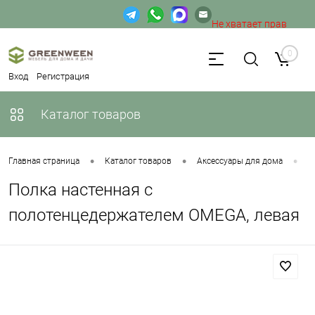
Не хватает прав
доступа к веб-форме.
0
Вход
Регистрация
Каталог товаров
•
•
•
Главная страница
Каталог товаров
Аксессуары для дома
П
Полка настенная с
полотенцедержателем OMEGA, левая