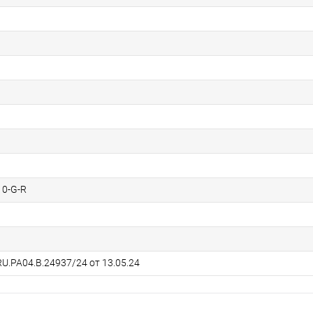
0-G-R
U.РА04.В.24937/24 от 13.05.24