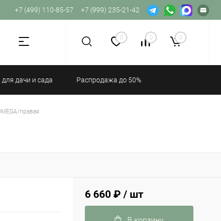
+7 (499) 110-85-57
+7 (999) 235-21-42
Не хватает прав доступа к веб-форме.
0
0
0
 для дачи и сада
Распродажа до 50%
 OMEGA/правая
6 660 ₽
/ шт
В корзину