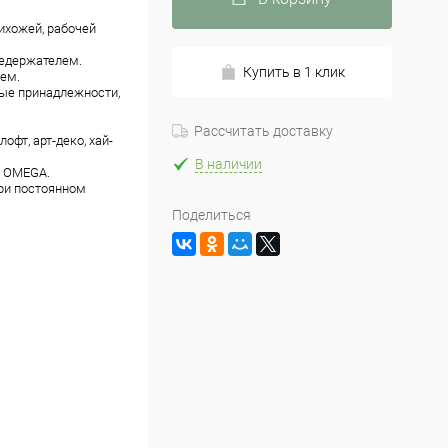
ихожей, рабочей
цедержателем.
Купить в 1 клик
ем.
ные принадлежности,
Рассчитать доставку
фт, арт-деко, хай-
В наличии
и OMEGA.
ри постоянном
Поделиться