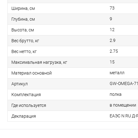
73
Ширина, см
9
Глубина, см
12
Высота, см
2.9
Вес брутто, кг
2.75
Вес нетто, кг
15
Максимальная нагрузка, кг
металл
Материал основной
GW-OMEGA-71
Артикул
полка
Комплектация
в помещении
Где используется
ЕАЭС N RU Д-R
Декларация