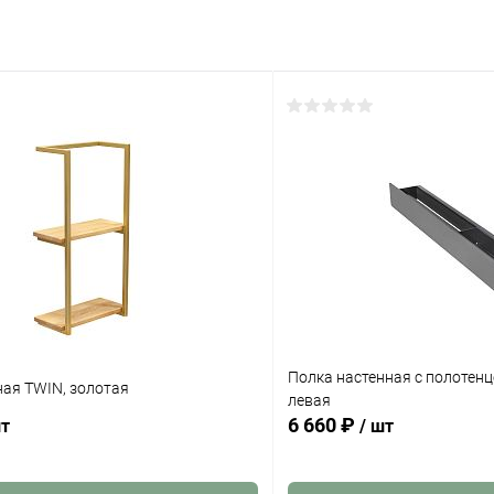
Полка настенная с полотен
ная TWIN, золотая
левая
6 660 ₽
шт
/ шт