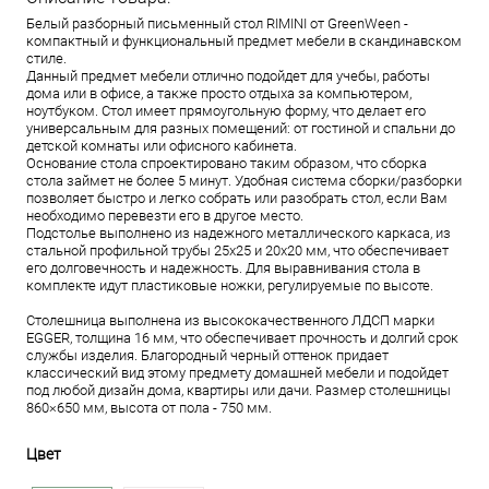
Белый разборный письменный стол RIMINI от GreenWeen -
компактный и функциональный предмет мебели в скандинавском
стиле.
Данный предмет мебели отлично подойдет для учебы, работы
дома или в офисе, а также просто отдыха за компьютером,
ноутбуком. Стол имеет прямоугольную форму, что делает его
универсальным для разных помещений: от гостиной и спальни до
детской комнаты или офисного кабинета.
Основание стола спроектировано таким образом, что сборка
стола займет не более 5 минут. Удобная система сборки/разборки
позволяет быстро и легко собрать или разобрать стол, если Вам
необходимо перевезти его в другое место.
Подстолье выполнено из надежного металлического каркаса, из
стальной профильной трубы 25х25 и 20х20 мм, что обеспечивает
его долговечность и надежность. Для выравнивания стола в
комплекте идут пластиковые ножки, регулируемые по высоте.
Столешница выполнена из высококачественного ЛДСП марки
EGGER, толщина 16 мм, что обеспечивает прочность и долгий срок
службы изделия. Благородный черный оттенок придает
классический вид этому предмету домашней мебели и подойдет
под любой дизайн дома, квартиры или дачи. Размер столешницы
860×650 мм, высота от пола - 750 мм.
Цвет