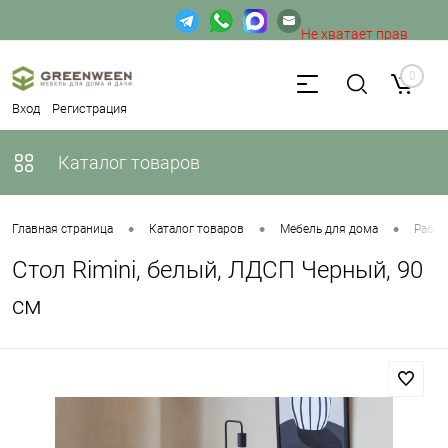
Не хватает прав
доступа к веб-форме.
0
Вход
Регистрация
Каталог товаров
•
•
•
Главная страница
Каталог товаров
Мебель для дома
Рабоч
Стол Rimini, белый, ЛДСП Черный, 90
см