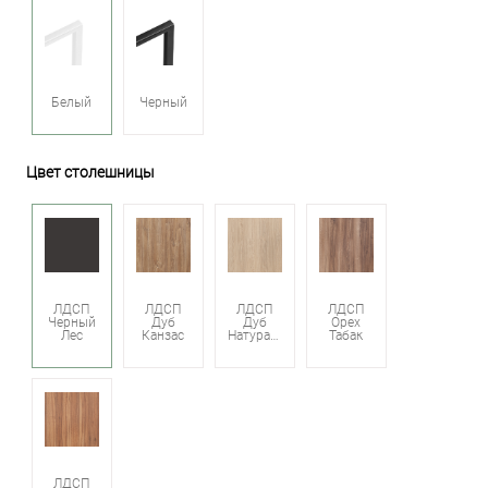
Белый
Черный
Цвет столешницы
ЛДСП
ЛДСП
ЛДСП
ЛДСП
Черный
Дуб
Дуб
Орех
Лес
Канзас
Натуральный
Табак
ЛДСП