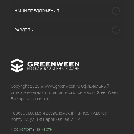
НАШИ ПРЕДЛОЖЕНИЯ
РАЗДЕЛЫ
Copyright 2023 © www.greenween.ru Официальный
интернет-магазин товаров торговой марки GreenWeen.
Все права защищены.
188680 Л.О., м.р-н Всеволожский, г.п. Колтушское, г.
Колтуши, ул. 1-я Баррикадная, д. 2А
Посмотреть на карте