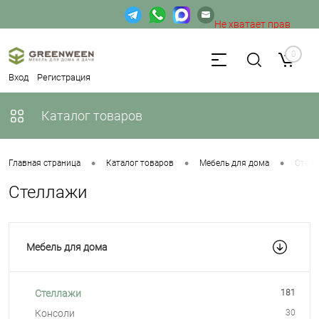
Не хватает прав
доступа к веб-форме.
0
Вход
Регистрация
Каталог товаров
•
•
•
Главная страница
Каталог товаров
Мебель для дома
Стел
Стеллажи
Мебель для дома
Стеллажи
181
Консоли
30