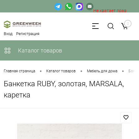
Не хватает прав
доступа к веб-форме.
0
Вход
Регистрация
Каталог товаров
•
•
•
Главная страница
Каталог товаров
Мебель для дома
Банке
Банкетка RUBY, золотая, MARSALA,
каретка