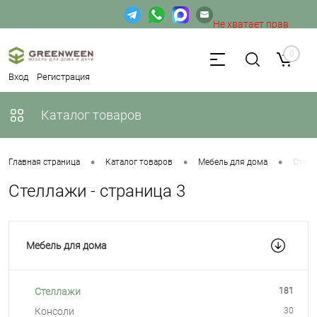
Не хватает прав
доступа к веб-форме.
0
Вход
Регистрация
Каталог товаров
•
•
•
Главная страница
Каталог товаров
Мебель для дома
Стел
Стеллажи - страница 3
Мебель для дома
Стеллажи
181
Консоли
30