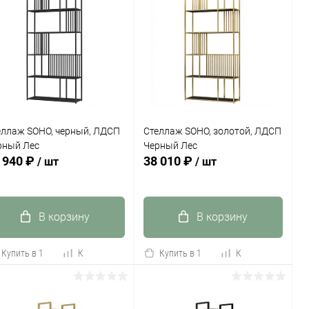
еллаж SOHO, черный, ЛДСП
Стеллаж SOHO, золотой, ЛДСП
рный Лес
Черный Лес
 940 ₽
38 010 ₽
/ шт
/ шт
В корзину
В корзину
Купить в 1
К
Купить в 1
К
к
сравнению
клик
сравнению
В избранное
В наличии
В избранное
В наличии