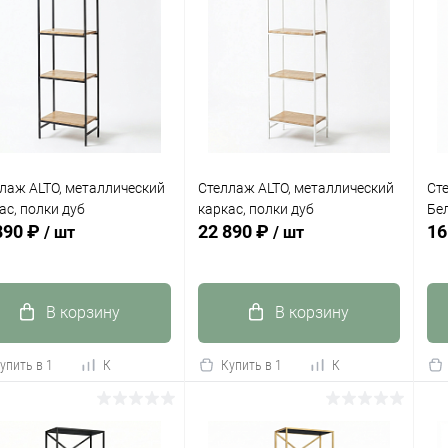
лаж ALTO, металлический
Стеллаж ALTO, металлический
Ст
ас, полки дуб
каркас, полки дуб
Бе
890 ₽
22 890 ₽
16
/ шт
/ шт
В корзину
В корзину
упить в 1
К
Купить в 1
К
сравнению
клик
сравнению
кли
 избранное
Под заказ
В избранное
Под заказ