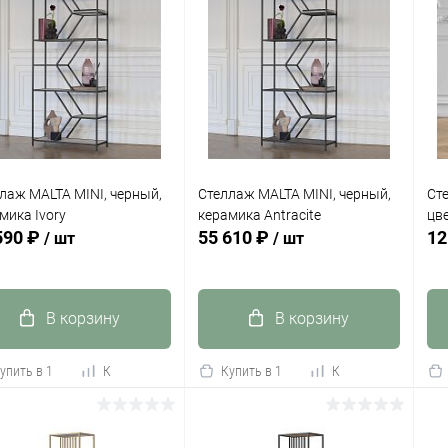
лаж MALTA MINI, черный,
Стеллаж MALTA MINI, черный,
Ст
мика Ivory
керамика Antracite
цве
590 ₽
55 610 ₽
12
/ шт
/ шт
В корзину
В корзину
упить в 1
К
Купить в 1
К
сравнению
клик
сравнению
кли
 избранное
В наличии
В избранное
В наличии