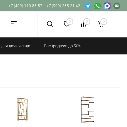
+7 (499) 110-85-57
+7 (999) 235-21-42
Не хватает прав доступа к веб-форме.
0
0
0
 для дачи и сада
Распродажа до 50%