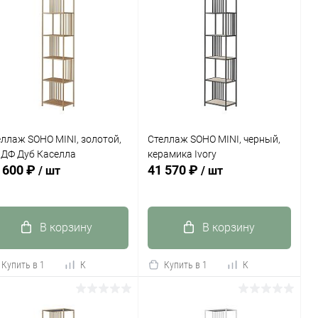
еллаж SOHO MINI, золотой,
Стеллаж SOHO MINI, черный,
ДФ Дуб Каселла
керамика Ivory
 600 ₽
41 570 ₽
/ шт
/ шт
В корзину
В корзину
Купить в 1
К
Купить в 1
К
к
сравнению
клик
сравнению
В избранное
В наличии
В избранное
В наличии