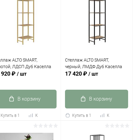
еллаж ALTO SMART,
Стеллаж ALTO SMART,
лотой, ЛДСП Дуб Каселла
черный, ЛМДФ Дуб Каселла
 920 ₽
17 420 ₽
/ шт
/ шт
В корзину
В корзину
Купить в 1
К
Купить в 1
К
к
сравнению
клик
сравнению
В избранное
В наличии
В избранное
В наличии