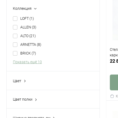
Коллекция
LOFT
(1)
ALLEN
(3)
ALTO
(21)
ARNETTA
(8)
Стел
BRICK
(7)
карк
22 
Показать ещё 10
Цвет
Белый
(30)
Золотой
(82)
К
Цвет полки
клик
Черный
(69)
Дуб натуральный
(7)
В
Керамика Antracite
(28)