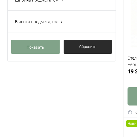
Ширина предмета, см
Керамика Ivory
(27)
ЛДСП Белый
(2)
Высота предмета, см
ЛДСП Бетон светлый
(8)
Показать ещё 9
Сбросить
Стел
Чер
19 
К
клик
Нови
В