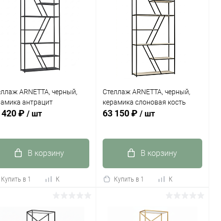
еллаж ARNETTA, черный,
Стеллаж ARNETTA, черный,
рамика антрацит
керамика слоновая кость
 420 ₽
63 150 ₽
/ шт
/ шт
В корзину
В корзину
Купить в 1
К
Купить в 1
К
к
сравнению
клик
сравнению
В избранное
В наличии
В избранное
В наличии