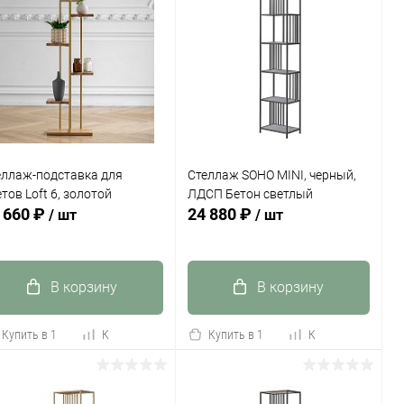
еллаж-подставка для
Стеллаж SOHO MINI, черный,
тов Loft 6, золотой
ЛДСП Бетон светлый
 660 ₽
24 880 ₽
/ шт
/ шт
В корзину
В корзину
Купить в 1
К
Купить в 1
К
к
сравнению
клик
сравнению
В избранное
В наличии
В избранное
В наличии