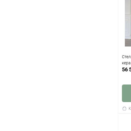
Стел
кера
56 
К
клик
В