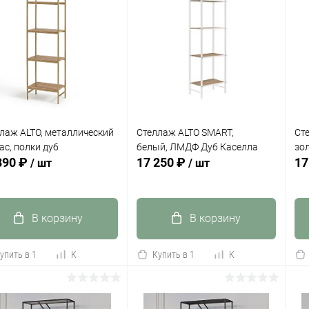
лаж ALTO, металлический
Стеллаж ALTO SMART,
Ст
ас, полки дуб
белый, ЛМДФ Дуб Каселла
зо
890 ₽
17 250 ₽
17
/ шт
/ шт
В корзину
В корзину
упить в 1
К
Купить в 1
К
сравнению
клик
сравнению
кли
 избранное
Под заказ
В избранное
В наличии