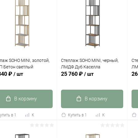
лаж SOHO MINI, золотой,
Стеллаж SOHO MINI, черный,
Ст
 Бетон светлый
ЛМДФ Дуб Каселла
ЛМ
340 ₽
25 760 ₽
26
/ шт
/ шт
В корзину
В корзину
упить в 1
К
Купить в 1
К
сравнению
клик
сравнению
кли
 избранное
В наличии
В избранное
В наличии