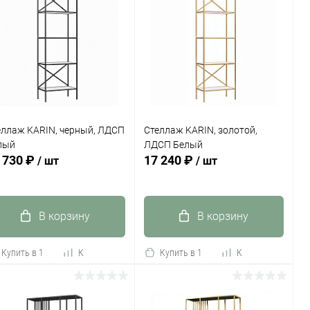
еллаж KARIN, черный, ЛДСП
Стеллаж KARIN, золотой,
лый
ЛДСП Белый
 730 ₽
17 240 ₽
/ шт
/ шт
В корзину
В корзину
Купить в 1
К
Купить в 1
К
к
сравнению
клик
сравнению
В избранное
В наличии
В избранное
В наличии