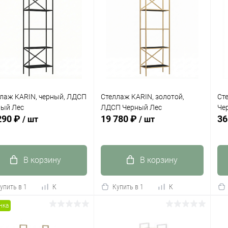
лаж KARIN, черный, ЛДСП
Стеллаж KARIN, золотой,
Ст
ный Лес
ЛДСП Черный Лес
Че
290 ₽
19 780 ₽
36
/ шт
/ шт
В корзину
В корзину
упить в 1
К
Купить в 1
К
сравнению
клик
сравнению
кли
нка
 избранное
В наличии
В избранное
В наличии