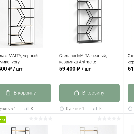
лаж MALTA, черный,
Стеллаж MALTA, черный,
Ст
мика Ivory
керамика Antracite
ке
400 ₽
59 400 ₽
61
/ шт
/ шт
В корзину
В корзину
упить в 1
К
Купить в 1
К
сравнению
клик
сравнению
кли
нка
 избранное
Под заказ
В избранное
Под заказ