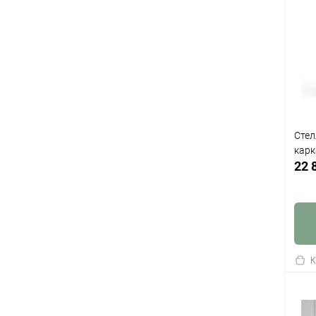
Стел
карк
22 
К
клик
В